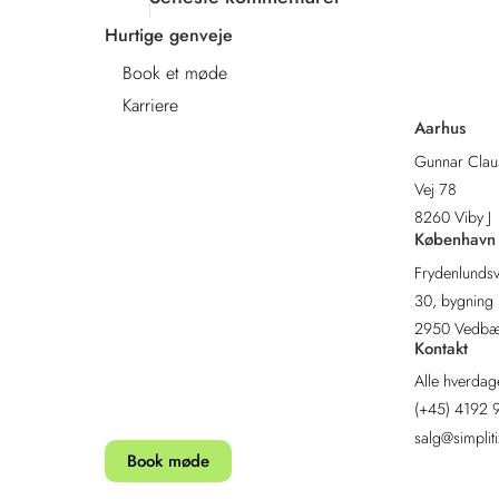
Hurtige genveje
Løsninger
Teknologi
Book et møde
Viden
Om os
Karriere
Aarhus
Gunnar Clau
Vej 78
8260 Viby J
København
Frydenlundsv
30, bygning L
2950 Vedb
Kontakt
Alle hverdag
(+45)
4192 
salg@simpliti
Book møde