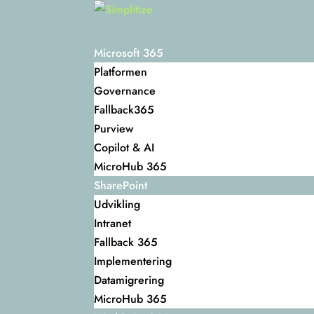
Microsoft 365
Platformen
Governance
Fallback365
Purview
Copilot & AI
MicroHub 365
SharePoint
Udvikling
Intranet
Fallback 365
Implementering
Datamigrering
MicroHub 365