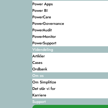
Power Apps
Power BI
PowerCare
PowerGovernance
PowerAudit
PowerMonitor
PowerSupport
Videndeling
Artikler
Cases
Ordbank
Om os
Om Simplitize
Det står vi for
Karriere
Support