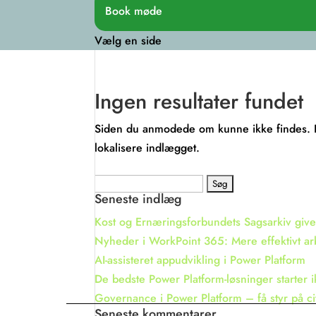
Book møde
Vælg en side
Ingen resultater fundet
Siden du anmodede om kunne ikke findes. Prø
lokalisere indlægget.
Søg
Seneste indlæg
efter:
Kost og Ernæringsforbundets Sagsarkiv giver
Nyheder i WorkPoint 365: Mere effektivt ar
AI-assisteret appudvikling i Power Platform
De bedste Power Platform-løsninger starter 
Governance i Power Platform – få styr på c
Seneste kommentarer