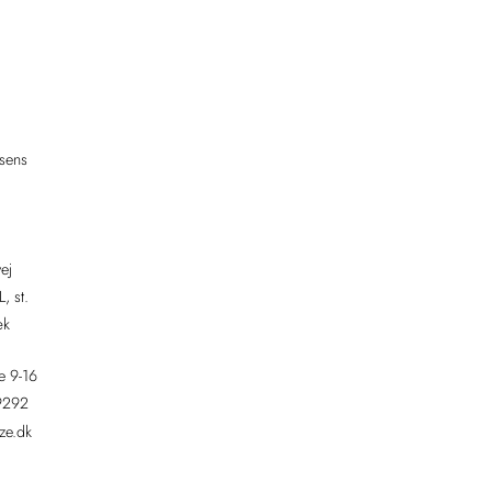
sens
ej
, st.
æk
e 9-16
9292
ze.dk