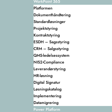
WorkPoint 365
Platformen
Dokumenthåndtering
Standardløsninger
Projektstyring
Kontraktstyring
ESDH – Sagsstyring
CRM – Salgsstyring
QMS-ledelsessystem
NIS2-Compliance
Leverandørstyring
HR-løsning
Digital Signatur
Løsningskatalog
Implementering
Datamigrering
Power Platform