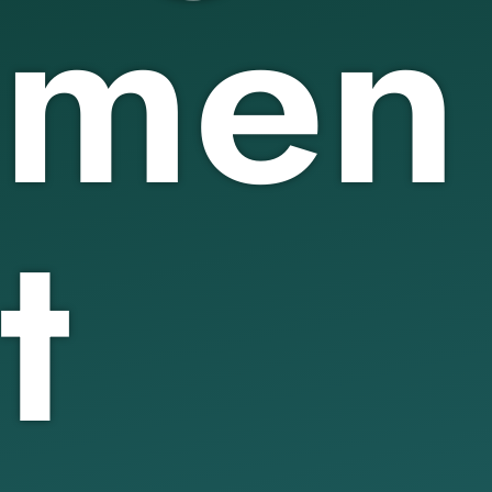
men
t