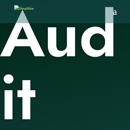
Aud
it