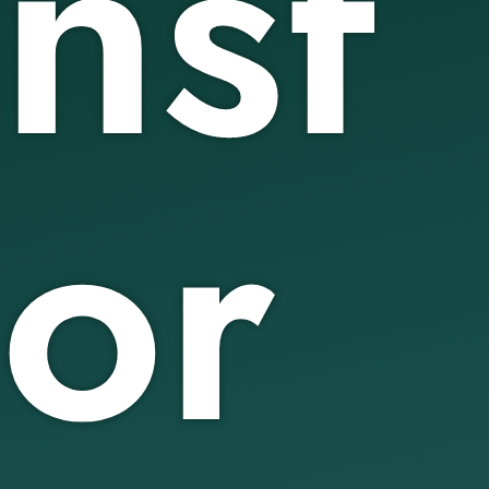
nsf
or