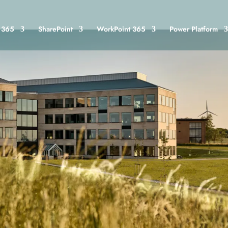
t 365
SharePoint
WorkPoint 365
Power Platform