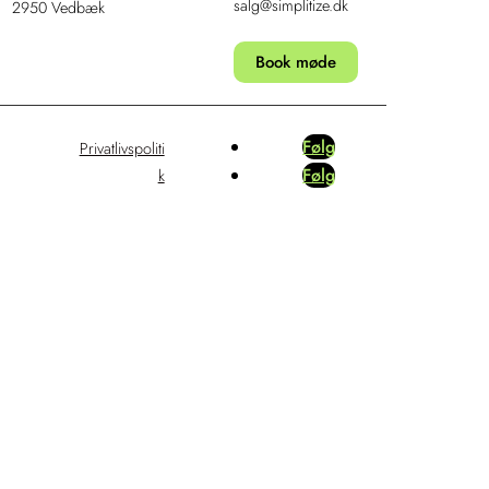
salg@simplitize.dk
2950 Vedbæk
Book møde
Følg
Privatlivspoliti
Følg
k