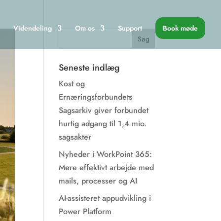
Videndeling
Om os
Support
Book møde
Seneste indlæg
Kost og
Ernæringsforbundets
Sagsarkiv giver forbundet
hurtig adgang til 1,4 mio.
sagsakter
Nyheder i WorkPoint 365:
Mere effektivt arbejde med
mails, processer og AI
AI-assisteret appudvikling i
Power Platform