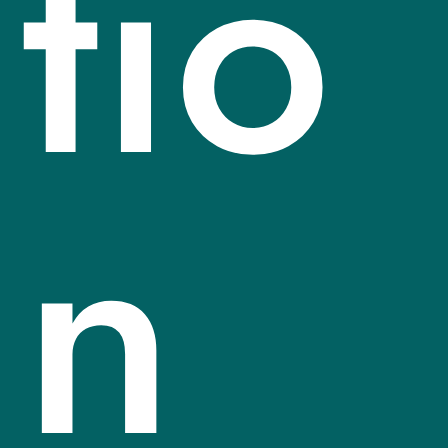
tio
n