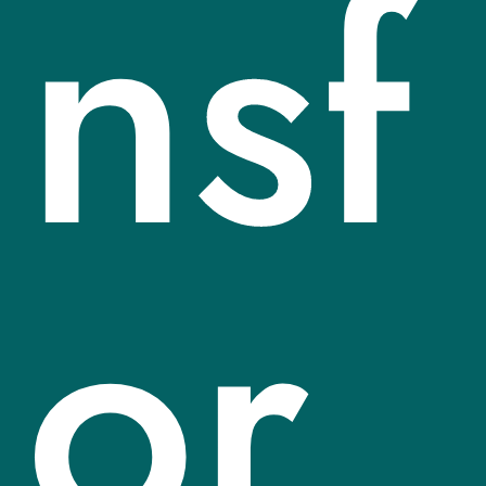
nsf
or