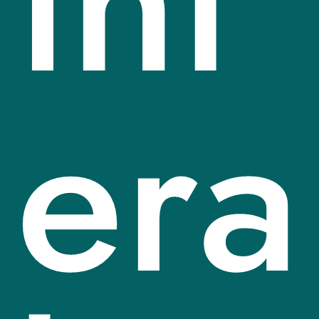
int
era