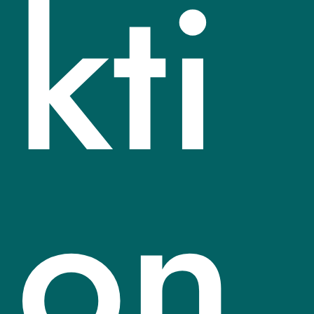
kti
on