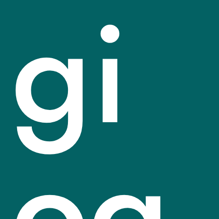
gi
og