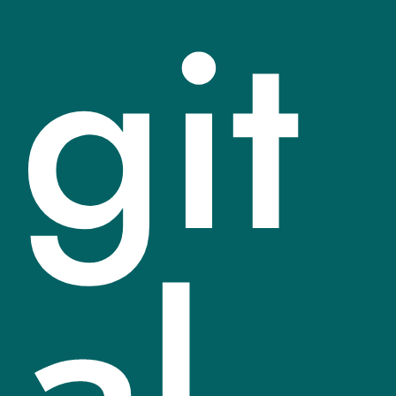
git
al