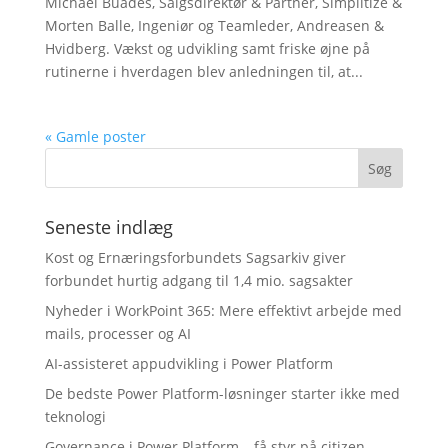
Michael Buades, Salgsdirektør & Partner, Simplitize &
Morten Balle, Ingeniør og Teamleder, Andreasen &
Hvidberg. Vækst og udvikling samt friske øjne på
rutinerne i hverdagen blev anledningen til, at...
« Gamle poster
Seneste indlæg
Kost og Ernæringsforbundets Sagsarkiv giver
forbundet hurtig adgang til 1,4 mio. sagsakter
Nyheder i WorkPoint 365: Mere effektivt arbejde med
mails, processer og AI
AI-assisteret appudvikling i Power Platform
De bedste Power Platform-løsninger starter ikke med
teknologi
Governance i Power Platform – få styr på citizen